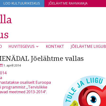
LOO KULTUURIKESKUS
JÕELÄHTME RAHVAMAJA
D
HUVITEGEVUS
KONTAKT
JÕELÄHTME LIIGUB
ENÄDAL Jõelähtme vallas
1. aprill 2014
2014
ta
hastatakse osaliselt Euroopa
i programmist „Tervislikke
etavad meetmed 2013-2014“.