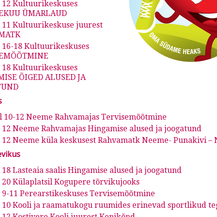
l 12 Kultuurikeskuses
SEKUU ÜMARLAUD
l 11 Kultuurikeskuse juurest
MATK
l 16-18 Kultuurikeskuses
SEMÕÕTMINE
l 18 Kultuurikeskuses
ISE ÕIGED ALUSED JA
TUND
s
kl 10-12 Neeme Rahvamajas Tervisemõõtmine
l 12 Neeme Rahvamajas Hingamise alused ja joogatund
l 12 Neeme küla keskusest Rahvamatk Neeme- Punakivi –
evikus
l 18 Lasteaia saalis Hingamise alused ja joogatund
l 20 Külaplatsil Kogupere tõrvikujooks
l 9-11 Perearstikeskuses Tervisemõõtmine
l 10 Kooli ja raamatukogu ruumides erinevad sportlikud t
l 12 Kostivere Kooli juurest Kepikõnd