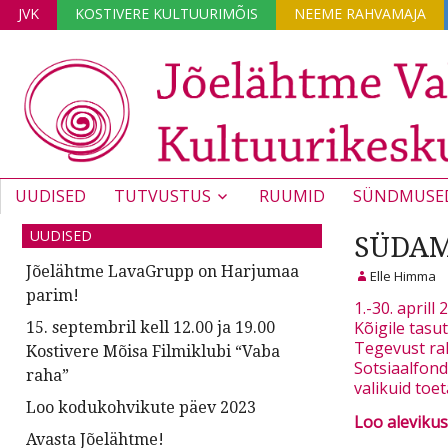
JVK
KOSTIVERE KULTUURIMÕIS
NEEME RAHVAMAJA
UUDISED
TUTVUSTUS
RUUMID
SÜNDMUSE
UUDISED
SÜDAM
Jõelähtme LavaGrupp on Harjumaa
Elle Himma
parim!
1.-30. aprill 
Kõigile tasu
15. septembril kell 12.00 ja 19.00
Tegevust ra
Kostivere Mõisa Filmiklubi “Vaba
Sotsiaalfond
raha”
valikuid to
Loo kodukohvikute päev 2023
Loo alevikus
Avasta Jõelähtme!