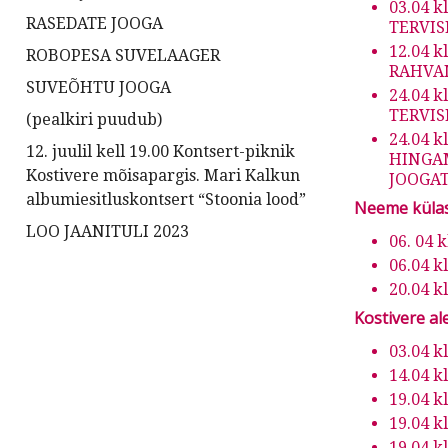
03.04 k
RASEDATE JOOGA
TERVI
12.04 k
ROBOPESA SUVELAAGER
RAHVA
SUVEÕHTU JOOGA
24.04 k
TERVI
(pealkiri puudub)
24.04 k
12. juulil kell 19.00 Kontsert-piknik
HINGAM
Kostivere mõisapargis. Mari Kalkun
JOOGA
albumiesitluskontsert “Stoonia lood”
Neeme küla
LOO JAANITULI 2023
06. 04 
06.04 k
20.04 k
Kostivere al
03.04 k
14.04 k
19.04 k
19.04 k
19.04 k