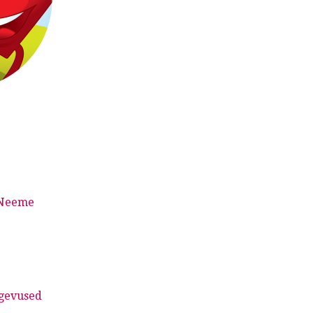
 Neeme
egevused