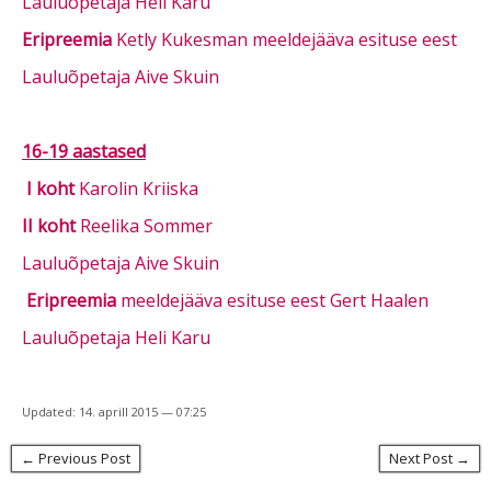
Lauluõpetaja Heli Karu
Eripreemia
Ketly Kukesman meeldejääva esituse eest
Lauluõpetaja Aive Skuin
16-19 aastased
I koht
Karolin Kriiska
II koht
Reelika Sommer
Lauluõpetaja Aive Skuin
Eripreemia
meeldejääva esituse eest Gert Haalen
Lauluõpetaja Heli Karu
Updated: 14. aprill 2015 — 07:25
← Previous Post
Next Post →