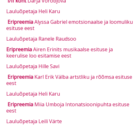
I/II koht
Darja Vorobjova
Lauluõpetaja Heli Karu
Eripreemia
Alyssa Gabriel emotsionaalse ja loomuliku
esituse eest
Lauluõpetaja Ranele Raudsoo
Eripreemia
Airen Erinits musikaalse esituse ja
keerulise loo esitamise eest
Lauluõpetaja Hille Savi
Eripreemia
Karl Erik Välba artstliku ja rõõmsa esituse
eest
Lauluõpetaja Heli Karu
Eripreemia
Miia Umboja Intonatsioonipuhta esituse
eest
Lauluõpetaja Leili Värte