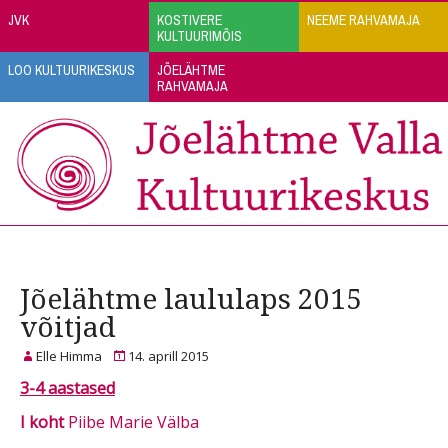
JVK
KOSTIVERE
NEEME RAHVAMAJA
KULTUURIMÕIS
LOO KULTUURIKESKUS
JÕELÄHTME
RAHVAMAJA
Jõelähtme laululaps 2015
võitjad
Elle Himma
14. aprill 2015
3-4 aastased
I koht
Piibe Marie Välba