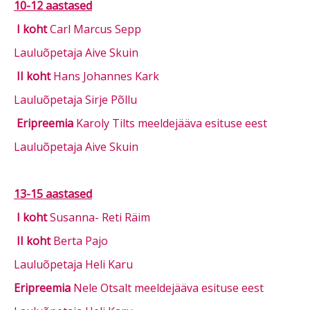
10-12 aastased
I koht
Carl Marcus Sepp
Lauluõpetaja Aive Skuin
II koht
Hans Johannes Kark
Lauluõpetaja Sirje Põllu
Eripreemia
Karoly Tilts meeldejääva esituse eest
Lauluõpetaja Aive Skuin
13-15 aastased
I koht
Susanna- Reti Räim
II koht
Berta Pajo
Lauluõpetaja Heli Karu
Eripreemia
Nele Otsalt meeldejääva esituse eest