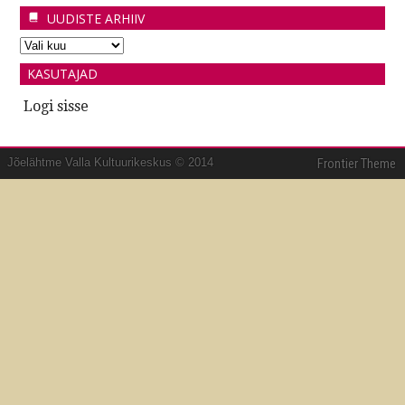
UUDISTE ARHIIV
KASUTAJAD
Logi sisse
Jõelähtme Valla Kultuurikeskus © 2014
Frontier Theme