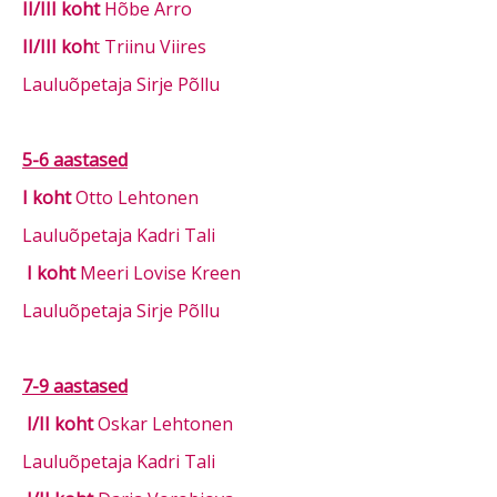
II/III koht
Hõbe Arro
II/III koh
t Triinu Viires
Lauluõpetaja Sirje Põllu
5-6 aastased
I koht
Otto Lehtonen
Lauluõpetaja Kadri Tali
I koht
Meeri Lovise Kreen
Lauluõpetaja Sirje Põllu
7-9 aastased
I/II koht
Oskar Lehtonen
Lauluõpetaja Kadri Tali