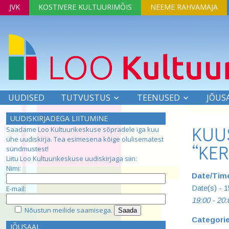
JVK
KOSTIVERE KULTUURIMÕIS
NEEME RAHVAMAJA
UUDISED
TUTVUSTUS
TEENUSED
JÕUS
UUDISKIRJADEGA LIITUMINE
KUU
Saadame Loo Kultuurikeskuse sõpradele iga kuu
ühe uudiskirja. Tea esimesena kõige olulisematest
“KER
sündmustest!
Liitu Loo Kultuurikeskuse uudiskirjaga siin:
Nimi:
Date/Tim
Date(s) - 
E-mail:
19:00 - 20:
Nõustun meilide saamisega.
Categori
JÕUSAAL