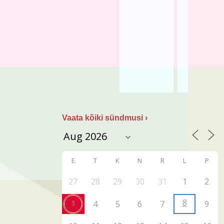
Vaata kõiki sündmusi ›
E
T
K
N
R
L
P
27
28
29
30
31
1
2
8
3
4
5
6
7
9