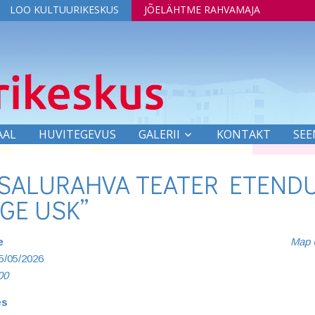
LOO KULTUURIKESKUS
JÕELÄHTME RAHVAMAJA
AAL
HUVITEGEVUS
GALERII
KONTAKT
SEE
SALURAHVA TEATER ETEND
GE USK”
e
Map 
15/05/2026
00
es