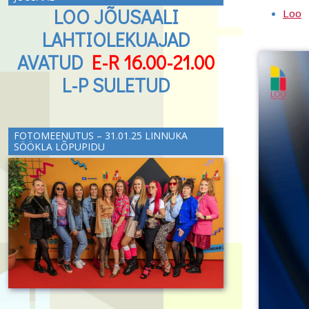
LOO JÕUSAALI
Loo
LAHTIOLEKUAJAD
AVATUD
E-R 16.00-21.00
L-P SULETUD
FOTOMEENUTUS – 31.01.25 LINNUKA
SÖÖKLA LÕPUPIDU