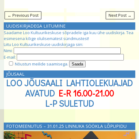
← Previous Post
Next Post →
UUDISKIRJADEGA LIITUMINE
Saadame Loo Kultuurikeskuse sõpradele iga kuu ühe uudiskirja. Tea
esimesena kõige olulisematest sündmustest!
Liitu Loo Kultuurikeskuse uudiskirjaga siin:
Nimi:
E-mail:
Nõustun meilide saamisega.
JÕUSAAL
LOO JÕUSAALI LAHTIOLEKUAJAD
AVATUD
E-R 16.00-21.00
L-P SULETUD
FOTOMEENUTUS – 31.01.25 LINNUKA SÖÖKLA LÕPUPIDU