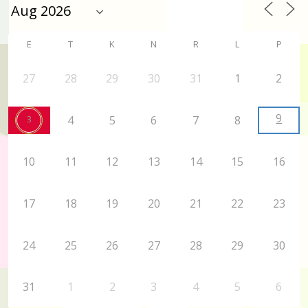
E
T
K
N
R
L
P
27
28
29
30
31
1
2
9
3
4
5
6
7
8
10
11
12
13
14
15
16
17
18
19
20
21
22
23
24
25
26
27
28
29
30
31
1
2
3
4
5
6