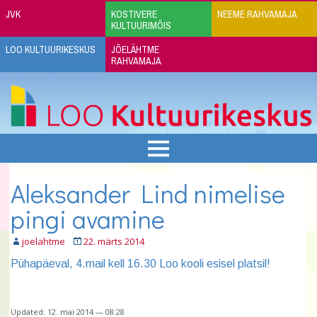
JVK
KOSTIVERE
NEEME RAHVAMAJA
KULTUURIMÕIS
LOO KULTUURIKESKUS
JÕELÄHTME
RAHVAMAJA
Aleksander Lind nimelise
pingi avamine
joelahtme
22. märts 2014
Pühapäeval, 4.mail kell 16.30 Loo kooli esisel platsil!
Updated: 12. mai 2014 — 08:28