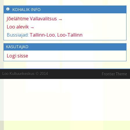
KOHALIK INFO
Jõelähtme Vallavalitsus →
Loo alevik →
Bussiajad:
Tallinn-Loo
,
Loo-Tallinn
KASUTAJAD
Logi sisse
Loo Kultuurikeskus © 2014
Frontier Theme