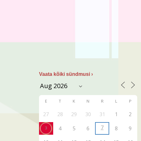
Vaata kõiki sündmusi ›
E
T
K
N
R
L
P
27
28
29
30
31
1
2
7
3
4
5
6
8
9