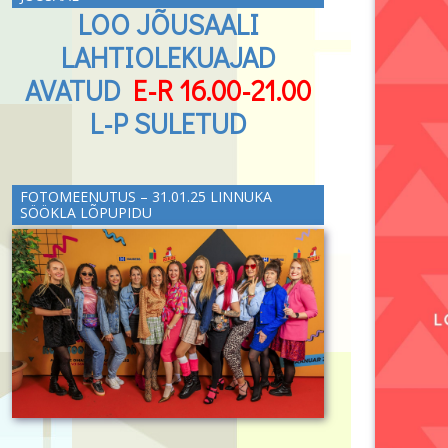
LOO JÕUSAALI
LAHTIOLEKUAJAD
AVATUD
E-R 16.00-21.00
L-P SULETUD
FOTOMEENUTUS – 31.01.25 LINNUKA
SÖÖKLA LÕPUPIDU