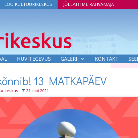
LOO KULTUURIKESKUS
JÕELÄHTME RAHVAMAJA
AAL
HUVITEGEVUS
GALERII
KONTAKT
SEE
kõnnib! 13 MATKAPÄEV
uurikeskus
21. mai 2021