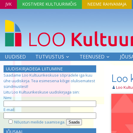
JVK
KOSTIVERE KULTUURIMÕIS
NEEME RAHVAMAJA
UUDISED
TUTVUSTUS
TEENUSED
JÕUS
UUDISKIRJADEGA LIITUMINE
Loo 
Saadame Loo Kultuurikeskuse sõpradele iga kuu
ühe uudiskirja. Tea esimesena kõige olulisematest
sündmustest!
Loo Kult
Liitu Loo Kultuurikeskuse uudiskirjaga siin:
Nimi:
E-mail:
Nõustun meilide saamisega.
JÕUSAAL