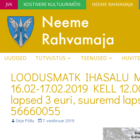
JVK
KOSTIVERE KULTUURIMÕIS
NEEME RAHVAMAJA
UUDISED
TUTVUSTUS
TEENUSED
HUVIT
LOODUSMATK IHASALU M
16.02-17.02.2019 KELL 12.0
lapsed 3 euri, suuremd laps
56660055
Sirje Põllu
7. veebruar 2019