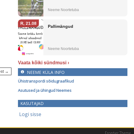
Vaata kõiki sündmusi ›
ost →
NEEME KÜLA INFO
Ühistranspordi sõidugraafikud
Asutused ja ühingud Neemes
KASUTAJAD
Logi sisse
Frontier Theme