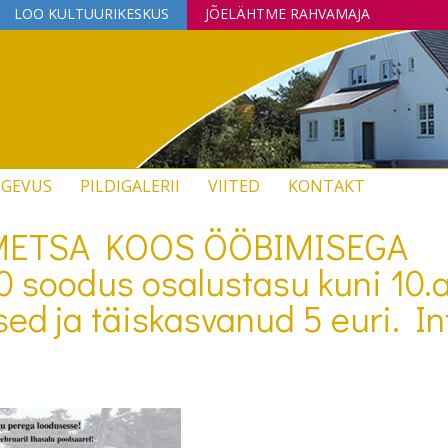
LOO KULTUURIKESKUS
JÕELÄHTME RAHVAMAJA
EGEVUS
PILDIGALERII
VIITED
KONTAKT
ETSA KOOS ÖÖBIMISEGA
0 soodus osalustasu kuni 10.
ed ja täiskasvanud 5 euri. In