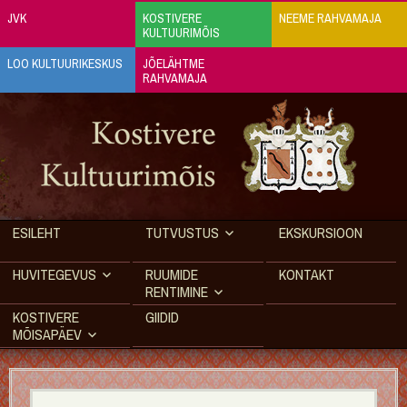
JVK
KOSTIVERE
NEEME RAHVAMAJA
KULTUURIMÕIS
LOO KULTUURIKESKUS
JÕELÄHTME
RAHVAMAJA
ESILEHT
TUTVUSTUS
EKSKURSIOON
HUVITEGEVUS
RUUMIDE
KONTAKT
RENTIMINE
KOSTIVERE
GIIDID
MÕISAPÄEV