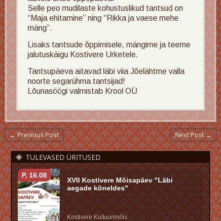
Selle peo mudilaste kohustuslikud tantsud on
“Maja ehitamine” ning “Rikka ja vaese mehe
mäng”.
Lisaks tantsude õppimisele, mängime ja teeme
jalutuskäigu Kostivere Urketele.
Tantsupäeva aitavad läbi viia Jõelähtme valla
noorte segarühma tantsijad!
Lõunasöögi valmistab Krool OÜ
← Previous Post
Next Post →
TULEVASED ÜRITUSED