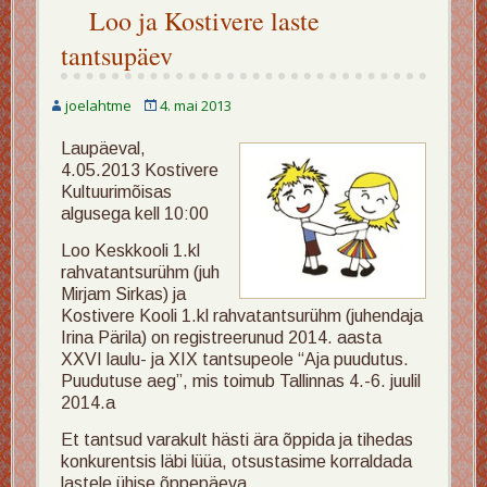
Loo ja Kostivere laste
tantsupäev
joelahtme
4. mai 2013
Laupäeval,
4.05.2013 Kostivere
Kultuurimõisas
algusega kell 10:00
Loo Keskkooli 1.kl
rahvatantsurühm (juh
Mirjam Sirkas) ja
Kostivere Kooli 1.kl rahvatantsurühm (juhendaja
Irina Pärila) on registreerunud 2014. aasta
XXVI laulu- ja XIX tantsupeole “Aja puudutus.
Puudutuse aeg”, mis toimub Tallinnas 4.-6. juulil
2014.a
Et tantsud varakult hästi ära õppida ja tihedas
konkurentsis läbi lüüa, otsustasime korraldada
lastele ühise õppepäeva.