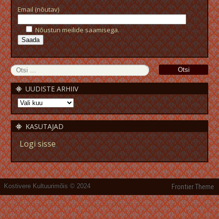
Email (nõutav)
Nõustun meilide saamisega.
UUDISTE ARHIIV
KASUTAJAD
Logi sisse
Kostivere Kultuurimõis © 2024
Frontier Theme