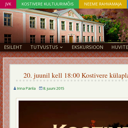
JVK
KOSTIVERE KULTUURIMÕIS
NEEME RAHVAMAJA
ESILEHT
TUTVUSTUS
EKSKURSIOON
HUVIT
20. juunil kell 18:00 Kostivere külapla
Irina Pärila
8. juuni 2015