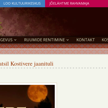
LOO KULTUURIKESKUS
JÕELÄHTME RAHVAMAJA
EGEVUS
RUUMIDE RENTIMINE
KONTAKT
KO
tsil Kostivere jaanituli