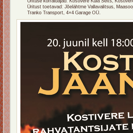
Ürituse korraldajad: Kostivere Küla Selts, Kostiver
Üritust toetavad: Jõelähtme Vallavalitsus, Maasoo
Tranko Transport, 4×4 Garage OÜ.