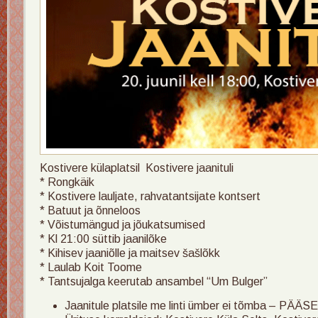
Kostivere külaplatsil Kostivere jaanituli
* Rongkäik
* Kostivere lauljate, rahvatantsijate kontsert
* Batuut ja õnneloos
* Võistumängud ja jõukatsumised
* Kl 21:00 süttib jaanilõke
* Kihisev jaaniõlle ja maitsev šašlõkk
* Laulab Koit Toome
* Tantsujalga keerutab ansambel “Um Bulger”
Jaanitule platsile me linti ümber ei tõmba – PÄÄSE