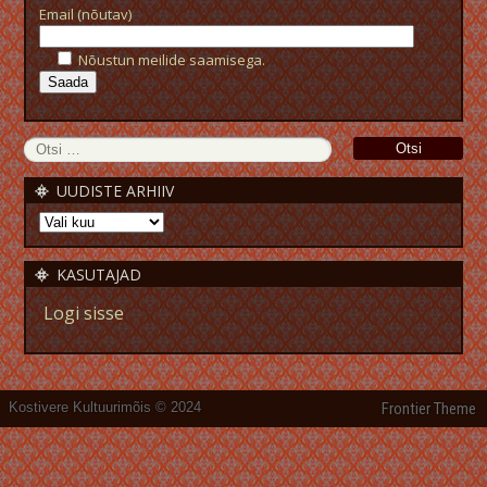
Email (nõutav)
Nõustun meilide saamisega.
UUDISTE ARHIIV
KASUTAJAD
Logi sisse
Kostivere Kultuurimõis © 2024
Frontier Theme