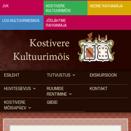
JVK
KOSTIVERE
NEEME RAHVAMAJA
KULTUURIMÕIS
LOO KULTUURIKESKUS
JÕELÄHTME
RAHVAMAJA
ESILEHT
TUTVUSTUS
EKSKURSIOON
HUVITEGEVUS
RUUMIDE
KONTAKT
RENTIMINE
KOSTIVERE
GIIDID
MÕISAPÄEV