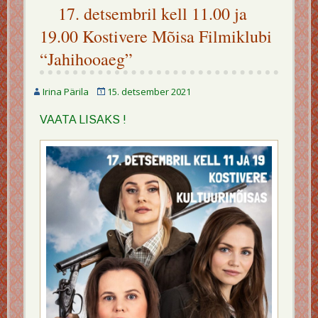
17. detsembril kell 11.00 ja
19.00 Kostivere Mõisa Filmiklubi
“Jahihooaeg”
Irina Pärila
15. detsember 2021
VAATA LISAKS !