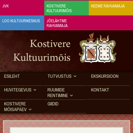
JVK
KOSTIVERE
NEEME RAHVAMAJA
KULTUURIMÕIS
LOO KULTUURIKESKUS
JÕELÄHTME
RAHVAMAJA
ESILEHT
TUTVUSTUS
EKSKURSIOON
HUVITEGEVUS
RUUMIDE
KONTAKT
RENTIMINE
KOSTIVERE
GIIDID
MÕISAPÄEV