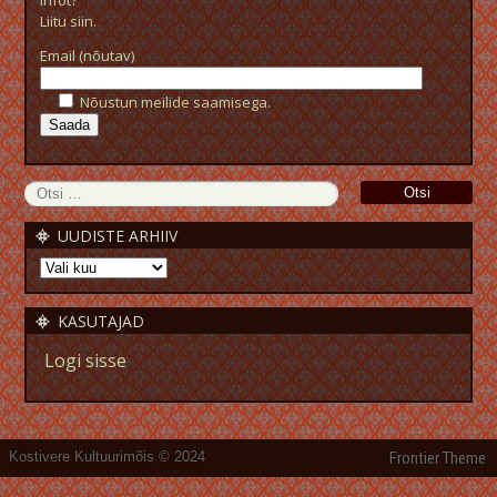
Liitu siin.
Email (nõutav)
Nõustun meilide saamisega.
UUDISTE ARHIIV
KASUTAJAD
Logi sisse
Kostivere Kultuurimõis © 2024
Frontier Theme